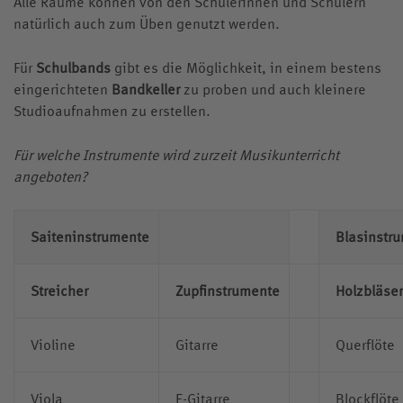
Alle Räume können von den Schülerinnen und Schülern
Kollegskollektion
natürlich auch zum Üben genutzt werden.
Medien
Für
Schulbands
gibt es die Möglichkeit, in einem bestens
Wappen
Archiv
eingerichteten
Bandkeller
zu proben und auch kleinere
Videos
Studioaufnahmen zu erstellen.
Jubiläumsjahr
Für welche Instrumente wird zurzeit Musikunterricht
angeboten?
Saiteninstrumente
Blasinstr
Streicher
Zupfinstrumente
Holzbläser
Violine
Gitarre
Querflöte
Viola
E-Gitarre
Blockflöte