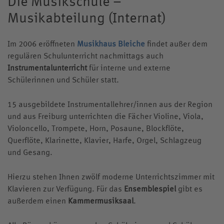
Die Musikschule –
Elterninformationen
Zentrum für individuelle Begabungsförderung
Sozialcurriculum
Jesuiten in St. Blasien
Pater-Schall Zentrum
Informationen
Ferientermine
Musikabteilung (Internat)
Förderverein
Übersicht
Sportverein
Team
Förderung im Internat
Elternbeirat
Berufsorientierung
Übersicht
Sozialpraktikum
Erziehung
Aktuelle Meldungen
Kalender
Stiftung
Musik-AG
Kunstwerkstatt
Übersicht
Anmeldung
Tagesablauf Internat
Antrag auf Schulbefreiung
Kollegsbibliothek
ZiBf
Gewaltprävention
Im 2006 eröffneten
Musikhaus Bleiche
findet außer dem
Ignatius
Mitteilungen für Mitarbeitende
Klosterkonzerte
Solidarfonds
Musikschule
Konzept
Kollegsfernsehen
Andreas Goldschmidt
regulären Schulunterricht nachmittags auch
Anmeldung für Klasse 5
Ernährung im Internat
Externat
Konzeption
Digitale Bildung
Grundsätze
Kosten
Pfingsten
Spende Online
Instrumentalunterricht
für interne und externe
Musikhaus Bleiche
Kursprogramm
Susanne Hirt
Praktikum und Referendariat
Elternbeirat
Schutzkonzept
Schülerinnen und Schüler statt.
Arbeiten am Kolleg St. Blasien
Kontakt
Anmeldung
Pater Marco Hubrig SJ
Zeugnisbeilage
Rechte und Pflichten
Internationalität
Stellenangebote
15 ausgebildete Instrumentallehrer/innen aus der Region
Teilnahmebedingungen
Wolfgang Mayer
Schweizer Schüler
Verdacht auf Mobbing
und aus Freiburg unterrichten die Fächer Violine, Viola,
Standort
Altschüler
Christian Niederhofer
Violoncello, Trompete, Horn, Posaune, Blockflöte,
Ansprechpartner
Anreise
Voraussetzungen & Kosten
Querflöte, Klarinette, Klavier, Harfe, Orgel, Schlagzeug
Pater Hans-Martin Rieder SJ
Aufklärung Missbrauch
und Gesang.
Historie
Internatsleben A – Z
Cathrin Stoll
Links
Hierzu stehen Ihnen zwölf moderne Unterrichtszimmer mit
Katrin Hoffmann-Allgeier
Klavieren zur Verfügung. Für das
Ensemblespiel
gibt es
Klostergeschichten
außerdem einen
Kammermusiksaal
.
Knabenchor „Stella Silvae“