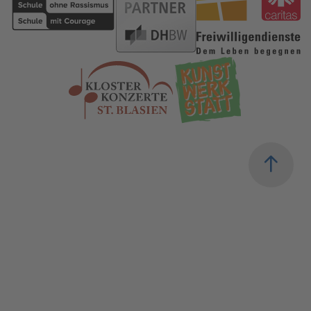
schule-ohne-rassismus.org
Kunstwerkstat
kloster-konzerte.de
zum Anfang 