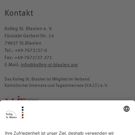
Kontakt
Kolleg St. Blasien e. V.
Fürstabt-Gerbert-Str. 14
79837 St.Blasien
Tel.:
+49-7672/27-0
Fax: +49-7672/27-271
E-Mail:
info@kolleg-st-blasien.org
Das Kolleg St. Blasien ist Mitglied im Verband
Katholischer Internate und Tagesinternate (V.K.I.T.) e. V.
katholische-internate.de
Das Kolleg St. Blasien ist assoziiertes Mitglied im
Verband der Katholischen Schulen der Schweiz