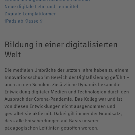
Historie
Internatsleben A – Z
Cathrin Stoll
Neue digitale Lehr- und Lernmittel
Links
Digitale Lernplattformen
Katrin Hoffmann-Allgeier
iPads ab Klasse 9
Klostergeschichten
Knabenchor „Stella Silvae“
Bildung in einer digitalisierten
Kollegskollektion
Welt
Medien
Wappen
Archiv
Die medialen Umbrüche der letzten Jahre haben zu einem
Videos
Innovationsschub im Bereich der Digitalisierung geführt –
auch an den Schulen. Zusätzliche Dynamik bekam die
Jubiläumsjahr
Entwicklung digitaler Medien und Technologien durch den
Ausbruch der Corona-Pandemie. Das Kolleg war und ist
von diesen Entwicklungen nicht ausgenommen und
gestaltet sie aktiv mit. Dabei gilt immer der Grundsatz,
dass alle Entscheidungen auf Basis unserer
pädagogischen Leitlinien getroffen werden.