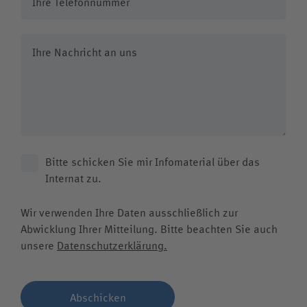
Kollegskollektion
Medien
Nachricht
Wappen
Archiv
Videos
Jubiläumsjahr
Bitte schicken Sie mir Infomaterial über das
Internat zu.
Wir verwenden Ihre Daten ausschließlich zur
Abwicklung Ihrer Mitteilung. Bitte beachten Sie auch
unsere
Datenschutzerklärung.