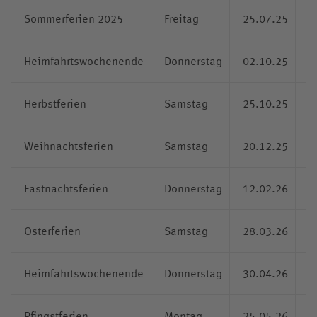
Kollegskollektion
Sommerferien 2025
Freitag
25.07.25
1
Medien
Wappen
Archiv
Heimfahrtswochenende
Donnerstag
02.10.25
1
Videos
Herbstferien
Samstag
25.10.25
1
Jubiläumsjahr
Weihnachtsferien
Samstag
20.12.25
1
Fastnachtsferien
Donnerstag
12.02.26
1
Osterferien
Samstag
28.03.26
1
Heimfahrtswochenende
Donnerstag
30.04.26
1
Pfingstferien
Montag
25.05.26