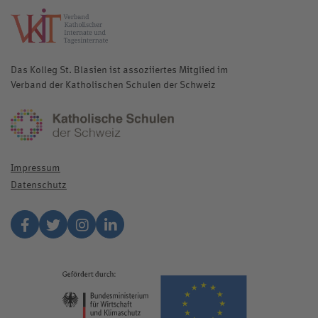
katholische-internate.de
Das Kolleg St. Blasien ist assoziiertes Mitglied im
Verband der Katholischen Schulen der Schweiz
katholischeschulen.ch
Impressum
Datenschutz
Facebook
Twitter
Instagram
Linkedin
european-u
www.bmwk.de