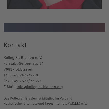
Kollegskollektion
Medien
Wappen
Archiv
Videos
Jubiläumsjahr
Kontakt
Kolleg St. Blasien e. V.
Fürstabt-Gerbert-Str. 14
79837 St.Blasien
Tel.:
+49-7672/27-0
Fax: +49-7672/27-271
E-Mail:
info@kolleg-st-blasien.org
Das Kolleg St. Blasien ist Mitglied im Verband
Katholischer Internate und Tagesinternate (V.K.I.T.) e. V.