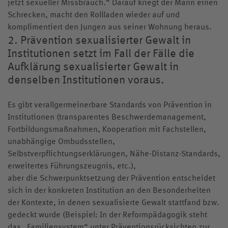
Historie
jetzt sexueller Missbrauch.“ Darauf kriegt der Mann einen
Internatsleben A – Z
Cathrin Stoll
Schrecken, macht den Rollladen wieder auf und
Links
Katrin Hoffmann-Allgeier
komplimentiert den Jungen aus seiner Wohnung heraus.
2. Prävention sexualisierter Gewalt in
Klostergeschichten
Institutionen setzt im Fall der Fälle die
Knabenchor „Stella Silvae“
Aufklärung sexualisierter Gewalt in
Kollegskollektion
denselben Institutionen voraus.
Medien
Es gibt verallgermeinerbare Standards von Prävention in
Wappen
Archiv
Institutionen (transparentes Beschwerdemanagement,
Fortbildungsmaßnahmen, Kooperation mit Fachstellen,
Videos
unabhängige Ombudsstellen,
Jubiläumsjahr
Selbstverpflichtungserklärungen, Nähe-Distanz-Standards,
erweitertes Führungszeugnis, etc.),
aber die Schwerpunktsetzung der Prävention entscheidet
sich in der konkreten Institution an den Besonderheiten
der Kontexte, in denen sexualisierte Gewalt stattfand bzw.
gedeckt wurde (Beispiel: In der Reformpädagogik steht
das „Familiensystem“ unter Präventionsrücksichten zur