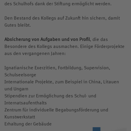
Kollegskollektion
des Schulhofs dank der Stiftung ermöglicht werden.
Medien
Den Bestand des Kollegs auf Zukunft hin sichern, damit
Wappen
Archiv
Gutes bleibt.
Videos
Absicherung von Aufgaben und von Profil
, die das
Jubiläumsjahr
Besondere des Kollegs ausmachen. Einige Förderprojekte
aus den vergangenen Jahren:
Ignatianische Exerzitien, Fortbildung, Supervision,
Schulseelsorge
Internationale Projekte, zum Beispiel in China, Litauen
und Ungarn
Stipendien zur Ermöglichung des Schul- und
Internatsaufenthalts
Zentrum für individuelle Begabungsförderung und
Kunstwerkstatt
Erhaltung der Gebäude