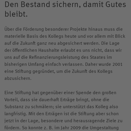
Den Bestand sichern, damit Gutes
Elterninformationen
Zentrum für individuelle Begabungsförderung
Sozialcurriculum
Jesuiten in St. Blasien
Pater-Schall Zentrum
Informationen
Ferientermine
Förderverein
Übersicht
Sportverein
Team
bleibt.
Förderung im Internat
Elternbeirat
Berufsorientierung
Übersicht
Sozialpraktikum
Erziehung
Aktuelle Meldungen
Kalender
Stiftung
Musik-AG
Kunstwerkstatt
Übersicht
Anmeldung
Tagesablauf Internat
Antrag auf Schulbefreiung
Kollegsbibliothek
ZiBf
Gewaltprävention
Ignatius
Mitteilungen für Mitarbeitende
Klosterkonzerte
Solidarfonds
Über die Förderung besonderer Projekte hinaus muss die
Musikschule
Konzept
Kollegsfernsehen
Andreas Goldschmidt
Anmeldung für Klasse 5
Ernährung im Internat
Externat
Konzeption
Digitale Bildung
Grundsätze
materielle Basis des Kollegs heute und vor allem mit Blick
Kosten
Pfingsten
Spende Online
Musikhaus Bleiche
Kursprogramm
Susanne Hirt
auf die Zukunft ganz neu abgesichert werden. Die Lage
Praktikum und Referendariat
Elternbeirat
Schutzkonzept
Arbeiten am Kolleg St. Blasien
der öffentlichen Haushalte erlaubt es uns nicht, dass wir
Kontakt
Anmeldung
Pater Marco Hubrig SJ
Zeugnisbeilage
Rechte und Pflichten
uns auf die Refinanzierungsleistung des Staates im
Internationalität
Stellenangebote
Teilnahmebedingungen
Wolfgang Mayer
bisherigen Umfang einfach verlassen. Daher wurde 2001
Schweizer Schüler
Verdacht auf Mobbing
Standort
Altschüler
eine Stiftung gegründet, um die Zukunft des Kollegs
Christian Niederhofer
Ansprechpartner
abzusichern.
Anreise
Voraussetzungen & Kosten
Pater Hans-Martin Rieder SJ
Aufklärung Missbrauch
Historie
Eine Stiftung hat gegenüber einer Spende den großen
Internatsleben A – Z
Cathrin Stoll
Vorteil, dass sie dauerhaft Erträge bringt, ohne die
Links
Katrin Hoffmann-Allgeier
Substanz zu schmälern; sie unterstützt das Kolleg also
Klostergeschichten
langfristig.
Mit den Erträgen ist die Stiftung aber schon
jetzt in der Lage, besondere und herausragende Ziele zu
Knabenchor „Stella Silvae“
fördern. So konnte z. B. im Jahr 2009 die Umgestaltung