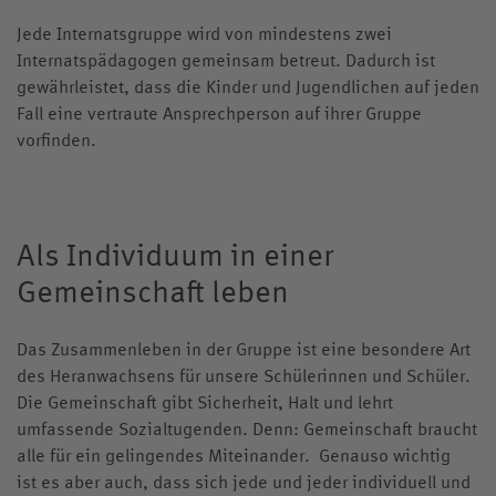
Kollegskollektion
Jede Internatsgruppe wird von mindestens zwei
Medien
Internatspädagogen gemeinsam betreut. Dadurch ist
gewährleistet, dass die Kinder und Jugendlichen auf jeden
Wappen
Archiv
Fall eine vertraute Ansprechperson auf ihrer Gruppe
Videos
vorfinden.
Jubiläumsjahr
Als Individuum in einer
Gemeinschaft leben
Das Zusammenleben in der Gruppe ist eine besondere Art
des Heranwachsens für unsere Schülerinnen und Schüler.
Die Gemeinschaft gibt Sicherheit, Halt und lehrt
umfassende Sozialtugenden. Denn: Gemeinschaft braucht
alle für ein gelingendes Miteinander. Genauso wichtig
ist es aber auch, dass sich jede und jeder individuell und