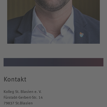
Kollegskollektion
Medien
Wappen
Archiv
Videos
Jubiläumsjahr
Kontakt
Kolleg St. Blasien e. V.
Fürstabt-Gerbert-Str. 14
79837 St.Blasien