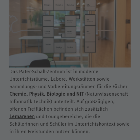
Kollegskollektion
Medien
Wappen
Archiv
Videos
Jubiläumsjahr
Das Pater-Schall-Zentrum ist in moderne
Unterrichtsräume, Labore, Werkstätten sowie
Sammlungs- und Vorbereitungsräumen für die Fächer
Chemie, Physik, Biologie und NIT
(Naturwissenschaft
Informatik Technik) unterteilt. Auf großzügigen,
offenen Freiflächen befinden sich zusätzlich
Lernarenen
und Loungebereiche, die die
Schülerinnen und Schüler im Unterrichtskontext sowie
in ihren Freistunden nutzen können.