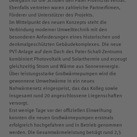
Kollegskollektion
Ebenfalls vertreten waren zahlreiche Partnerfirmen,
Medien
Förderer und Unterstützer des Projekts.
Im Mittelpunkt des neuen Konzepts steht die
Wappen
Archiv
Verbindung moderner Umwelttechnik mit den
Videos
besonderen Anforderungen eines historischen und
denkmalgeschützten Gebäudekomplexes. Die neue
Jubiläumsjahr
PVT-Anlage auf dem Dach des Pater-Schall-Zentrums
kombiniert Photovoltaik und Solarthermie und erzeugt
gleichzeitig Strom und Wärme aus Sonnenenergie.
Über leistungsstarke Großwärmepumpen wird die
gewonnene Umweltwärme in ein neues
Nahwärmenetz eingespeist, das das Kolleg sowie
insgesamt rund 20 angeschlossene Liegenschaften
versorgt.
Erst wenige Tage vor der offiziellen Einweihung
konnten die neuen Großwärmepumpen erstmals
erfolgreich hochgefahren und in Betrieb genommen
werden. Die Gesamtwärmeleistung beträgt rund 2,5