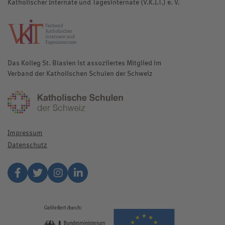
Katholischer Internate und Tagesinternate (V.K.I.T.) e. V.
katholische-internate.de
Das Kolleg St. Blasien ist assoziiertes Mitglied im
Verband der Katholischen Schulen der Schweiz
katholischeschulen.ch
Impressum
Datenschutz
Facebook
Twitter
Instagram
Linkedin
european-u
www.bmwk.de