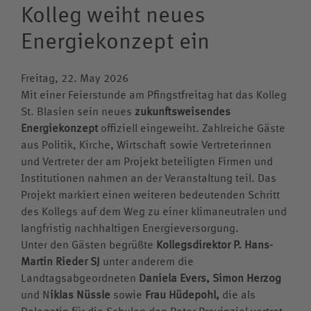
Kolleg weiht neues
Elterninformationen
Zentrum für individuelle Begabungsförderung
Sozialcurriculum
Jesuiten in St. Blasien
Pater-Schall Zentrum
Informationen
Ferientermine
Förderverein
Übersicht
Sportverein
Team
Förderung im Internat
Energiekonzept ein
Elternbeirat
Berufsorientierung
Übersicht
Sozialpraktikum
Erziehung
Aktuelle Meldungen
Kalender
Stiftung
Musik-AG
Kunstwerkstatt
Übersicht
Anmeldung
Tagesablauf Internat
Antrag auf Schulbefreiung
Kollegsbibliothek
ZiBf
Gewaltprävention
Ignatius
Mitteilungen für Mitarbeitende
Klosterkonzerte
Solidarfonds
Musikschule
Konzept
Kollegsfernsehen
Andreas Goldschmidt
Freitag, 22. May 2026
Anmeldung für Klasse 5
Ernährung im Internat
Externat
Konzeption
Digitale Bildung
Grundsätze
Kosten
Pfingsten
Spende Online
Mit einer Feierstunde am Pfingstfreitag hat das Kolleg
Musikhaus Bleiche
Kursprogramm
Susanne Hirt
Praktikum und Referendariat
Elternbeirat
Schutzkonzept
St. Blasien sein neues
zukunftsweisendes
Arbeiten am Kolleg St. Blasien
Kontakt
Anmeldung
Pater Marco Hubrig SJ
Energiekonzept
offiziell eingeweiht. Zahlreiche Gäste
Zeugnisbeilage
Rechte und Pflichten
Internationalität
Stellenangebote
aus Politik, Kirche, Wirtschaft sowie Vertreterinnen
Teilnahmebedingungen
Wolfgang Mayer
Schweizer Schüler
Verdacht auf Mobbing
und Vertreter der am Projekt beteiligten Firmen und
Standort
Altschüler
Christian Niederhofer
Institutionen nahmen an der Veranstaltung teil. Das
Ansprechpartner
Anreise
Voraussetzungen & Kosten
Projekt markiert einen weiteren bedeutenden Schritt
Pater Hans-Martin Rieder SJ
Aufklärung Missbrauch
des Kollegs auf dem Weg zu einer klimaneutralen und
Historie
Internatsleben A – Z
Cathrin Stoll
langfristig nachhaltigen Energieversorgung.
Links
Unter den Gästen begrüßte
Kollegsdirektor P. Hans-
Katrin Hoffmann-Allgeier
Martin Rieder SJ
unter anderem die
Klostergeschichten
Landtagsabgeordneten
Daniela Evers, Simon Herzog
Knabenchor „Stella Silvae“
und N
iklas Nüssle
sowie
Frau Hüdepohl,
die als
Delegatin für die Schulen den Pater Provinzial vertrat.