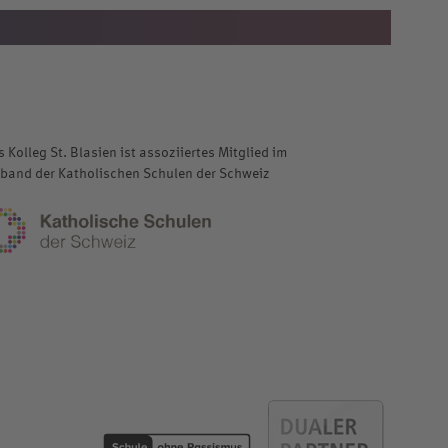
 Kolleg St. Blasien ist assoziiertes Mitglied im
rband der Katholischen Schulen der Schweiz
katholischeschulen.ch
r-suedschwarzwald.de
https://
schule-ohne-rassismus.org