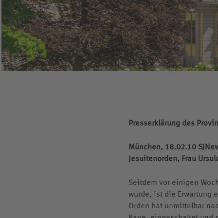
Internationalität
Standort
Voraussetzungen & Kosten
Internatsleben A – Z
Presserklärung des Provin
München, 18.02.10 SJNews
Jesuitenorden, Frau Ursul
Seitdem vor einigen Woch
wurde, ist die Erwartung 
Orden hat unmittelbar na
Raue, eingeschaltet und 