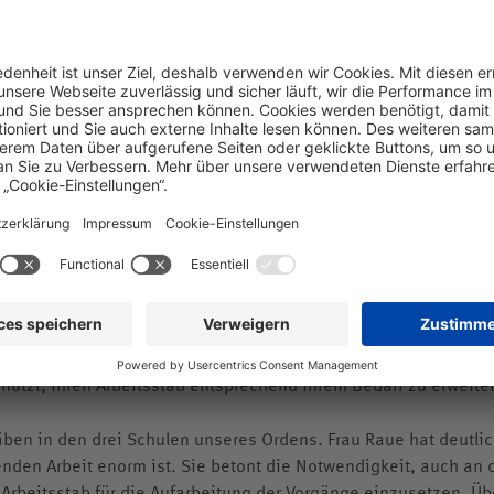
uch die im Bericht klar benannte, wenn auch noch ungenügend 
ion der Jugendarbeit in die andere geschickt wurden. Was hie
nzelfall war, und was hier strukturell falsch lief, wird in eine
 stehen Frau Raue weiterhin zur Verfügung.
 einen geständigen Täter, der heute noch im Orden ist, von de
ktionen suspendiert. Ich habe den Rücktritt des Kollegsleiter
 lückenlosen Aufklärung der Vorfälle freimachen will und ein
 Weitere personelle Konsequenzen sehe ich auf Grund des Zwis
endig an.
ichtes kann ich folgendes als erste Konsequenzen für den Or
abes von Frau Raue. Ich habe mit Frau Raue vereinbart, dass sie
utzt, ihren Arbeitsstab entsprechend ihrem Bedarf zu erweite
äben in den drei Schulen unseres Ordens. Frau Raue hat deutli
enden Arbeit enorm ist. Sie betont die Notwendigkeit, auch an
 Arbeitsstab für die Aufarbeitung der Vorgänge einzusetzen. Ü