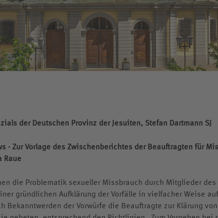
Schweizer Schüler
Klostergeschichten
Knabenchor „Stella Silvae“
Kollegskollektion
Medien
Wappen
zials der Deutschen Provinz der Jesuiten, Stefan Dartmann SJ
 - Zur Vorlage des Zwischenberichtes der Beauftragten für Mi
a Raue
en die Problematik sexueller Missbrauch durch Mitglieder des 
einer gründlichen Aufklärung der Vorfälle in vielfacher Weise au
ch Bekanntwerden der Vorwürfe die Beauftragte zur Klärung von
sie gebeten, entsprechend den Richtlinien „Zum Vorgehen bei