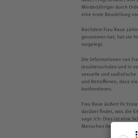
Minderjähriger durch Ord
eine erste Beurteilung v
Nachdem Frau Raue zahlrei
genommen hat, hat sie he
vorgelegt.
Die Informationen von Fra
Jesuitenschulen und in vo
sexuelle und sadistische
und Betroffenen, dass si
konfrontieren.
Frau Raue äußert ihr Ers
darüber findet, was die E
sage ich: Dies ist eine S
Menschen helfen] auf sei