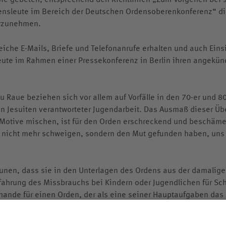
ensleute im Bereich der Deutschen Ordensoberenkonferenz“ di
orzunehmen.
che E-Mails, Briefe und Telefonanrufe erhalten und auch Einsi
ute im Rahmen einer Pressekonferenz in Berlin ihren angekün
u Raue beziehen sich vor allem auf Vorfälle in den 70-er und 80
n Jesuiten verantworteter Jugendarbeit. Das Ausmaß dieser Übe
 Motive mischen, ist für den Orden erschreckend und beschäm
e nicht mehr schweigen, sondern den Mut gefunden haben, uns 
taunen, dass sie in den Unterlagen des Ordens aus der damalig
rfahrung des Missbrauchs bei Kindern oder Jugendlichen für Sc
chande für einen Orden, der als eine seiner Hauptaufgaben das
ne Fahnen geschrieben hat.