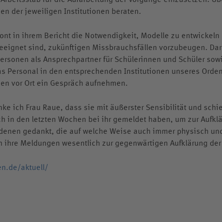
en der jeweiligen Institutionen beraten.
ont in ihrem Bericht die Notwendigkeit, Modelle zu entwickeln
 geeignet sind, zukünftigen Missbrauchsfällen vorzubeugen. Darun
sonen als Ansprechpartner für Schülerinnen und Schüler sowi
das Personal in den entsprechenden Institutionen unseres Orde
chen vor Ort ein Gespräch aufnehmen.
e ich Frau Raue, dass sie mit äußerster Sensibilität und schi
ich in den letzten Wochen bei ihr gemeldet haben, um zur Aufkl
denen gedankt, die auf welche Weise auch immer physisch un
 ihre Meldungen wesentlich zur gegenwärtigen Aufklärung der 
en.de/aktuell/