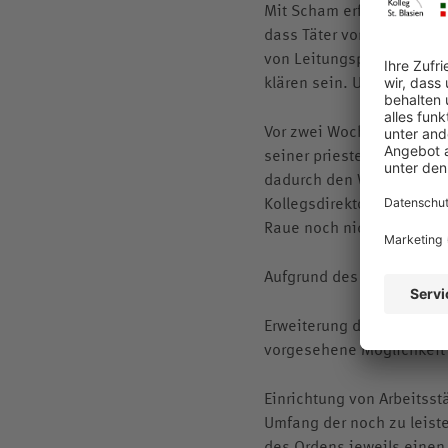
Mit Scham erfüllt mich a
dass Täter von einer Stat
von Leitungspersonen im Ei
klären sein. Unsere Akten
Vor zwei Wochen habe ich
seiner priesterlichen Fun
dadurch den Weg zu einer
Kollegsdirektor ernannt.
Raue noch nicht für notw
Aufgrund des Zwischenber
Erweiterung des Arbeitsst
vorgesehene Möglichkeit n
Einrichtung von Arbeitsst
Umfang der noch zu leist
des Ordens jeweils einen