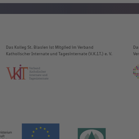
Das Kolleg St. Blasien ist Mitglied im Verband
Das
Katholischer Internate und Tagesinternate (V.K.I.T.) e. V.
Ve
katholische-internate.de
european-union.europa.eu
www.leade
www.bmwk.de