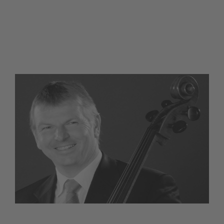
info@kolleg-st-blasien.de
Suche
Zum Inhalt springen
Startseite
Jesuitenkolleg
Leitbild
Schule
Profil
Begrüßung
Internat
Möglichkeiten und Angebote
Schulprofil
Jesuiten
Ein Tag im Internat
Aktivitäten
Elterninformationen
Ausland
Sprachenfolge
Wer wir sind
Wohnen im Internat
Freizeitaktivitäten
Über uns
Aufnahme Klasse 5
G8 am Kolleg
Euroklasse
Naturwissenschaftliches Profil
Jesuiten in Deutschland
Helfen und Fördern
Betreuung im Internat
KuK – Kultur und Kolleg Verein
Kontakt
Aufnahme Aufbaugymnasium
Aufbaugymnasium
Seelsorge
Das neue G9
Jesuiten weltweit
Termine
Übersicht
Musik
Freizeit im Internat
Kontaktformular