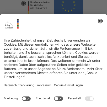
www.leader-suedschwarzwald.
mlr.baden
fr
https://www.dhbw.de/
schule-ohne-rassismus.org
Kunstwerkstat
kloster-konzerte.de