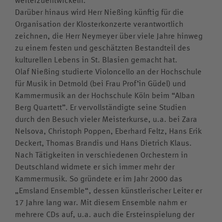
Kollegskollektion
Darüber hinaus wird Herr Nießing künftig für die
Medien
Organisation der Klosterkonzerte verantwortlich
zeichnen, die Herr Neymeyer über viele Jahre hinweg
Wappen
Archiv
zu einem festen und geschätzten Bestandteil des
Videos
kulturellen Lebens in St. Blasien gemacht hat.
Olaf Nießing studierte Violoncello an der Hochschule
Jubiläumsjahr
für Musik in Detmold (bei Frau Prof’in Güdel) und
Kammermusik an der Hochschule Köln beim “Alban
Berg Quartett”. Er vervollständigte seine Studien
durch den Besuch vieler Meisterkurse, u.a. bei Zara
Nelsova, Christoph Poppen, Eberhard Feltz, Hans Erik
Deckert, Thomas Brandis und Hans Dietrich Klaus.
Nach Tätigkeiten in verschiedenen Orchestern in
Deutschland widmete er sich immer mehr der
Kammermusik. So gründete er im Jahr 2000 das
„Emsland Ensemble“, dessen künstlerischer Leiter er
17 Jahre lang war. Mit diesem Ensemble nahm er
mehrere CDs auf, u.a. auch die Ersteinspielung der