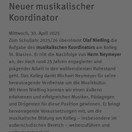
Neuer musikalischer
Elterninformationen
Zentrum für individuelle Begabungsförderung
Sozialcurriculum
Jesuiten in St. Blasien
Pater-Schall Zentrum
Informationen
Ferientermine
Förderverein
Übersicht
Sportverein
Team
Förderung im Internat
Koordinator
Elternbeirat
Berufsorientierung
Übersicht
Sozialpraktikum
Erziehung
Aktuelle Meldungen
Kalender
Stiftung
Musik-AG
Kunstwerkstatt
Übersicht
Anmeldung
Tagesablauf Internat
Antrag auf Schulbefreiung
Kollegsbibliothek
ZiBf
Gewaltprävention
Ignatius
Mitteilungen für Mitarbeitende
Klosterkonzerte
Solidarfonds
Musikschule
Konzept
Kollegsfernsehen
Andreas Goldschmidt
Mittwoch, 30. April 2025
Anmeldung für Klasse 5
Ernährung im Internat
Externat
Konzeption
Digitale Bildung
Grundsätze
Kosten
Pfingsten
Spende Online
Zum Schuljahr 2025/26 übernimmt
Olaf Nießing
die
Musikhaus Bleiche
Kursprogramm
Susanne Hirt
Praktikum und Referendariat
Elternbeirat
Schutzkonzept
Aufgabe des
musikalischen Koordinators
am Kolleg
Arbeiten am Kolleg St. Blasien
Kontakt
Anmeldung
Pater Marco Hubrig SJ
St. Blasien. Er tritt die Nachfolge von
Herrn Neymeyer
Zeugnisbeilage
Rechte und Pflichten
Internationalität
Stellenangebote
an, der nach rund 25 Jahren engagierter und
Teilnahmebedingungen
Wolfgang Mayer
Schweizer Schüler
Verdacht auf Mobbing
prägender Arbeit in den wohlverdienten Ruhestand
Standort
Altschüler
Christian Niederhofer
geht. Das Kolleg dankt Michael Neymeyer für seine
Ansprechpartner
Anreise
Voraussetzungen & Kosten
herausragende Verdienste um die Musikkultur.
Pater Hans-Martin Rieder SJ
Aufklärung Missbrauch
Mit Herrn Nießing konnten wir einen äußerst
Historie
Internatsleben A – Z
Cathrin Stoll
erfahrenen und erfolgreichen Musiker, Pädagogen
Links
und Dirigenten für diese Position gewinnen. Er bringt
Katrin Hoffmann-Allgeier
hervorragende Voraussetzungen mit, um die
Klostergeschichten
musikalische Bildung am Kolleg – insbesondere im
Knabenchor „Stella Silvae“
außerschulischen Bereich – weiterzuführen und
weiterzuentwickeln.